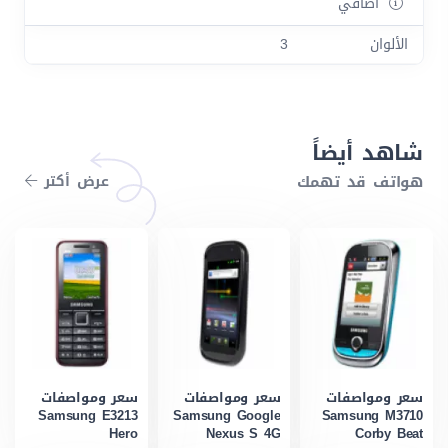
اضافي
الألوان
3
شاهد أيضاً
هواتف قد تهمك
عرض أكتر
سعر ومواصفات
سعر ومواصفات
سعر ومواصفات
Samsung E3213
Samsung Google
Samsung M3710
Hero
Nexus S 4G
Corby Beat