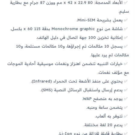
الأبعاد المدمجة: 80 x 42 x 22.9 مم ووزن 87 جرام مع بطارية
سليم.
يعمل بشريحة Mini-SIM.
شاشة من نوع Monochrome graphic بدقة 115 x 60 بكسل.
إمكانية تخزين 100 جهة اتصال في دليل الهاتف.
يسجل 10 مكالمات تم إجراؤها، و10 مكالمات مستلمة، و10
مكالمات لم يرد عليها.
خيارات التنبيه تتضمن اهتزاز ونغمات موسيقية أحادية الموجات
مع مؤلف نغمات.
يحتوي على منفذ الأشعة تحت الحمراء (Infrared).
يدعم إرسال واستقبال الرسائل النصية (SMS).
يوجد به متصفح WAP.
يتضمن ساعة ومنبه.
تتوفر به ألعاب.
يدعم 20 لغة مختلفة.
بطارية قابلة للإزالة من نوع Li-Ion.