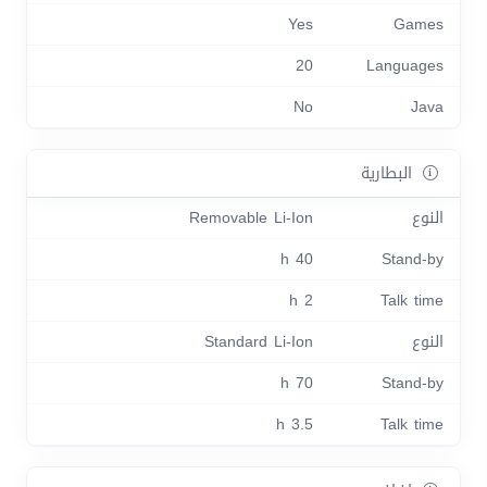
Yes
Games
20
Languages
No
Java
البطارية
النوع
Removable Li-Ion
40 h
Stand-by
2 h
Talk time
النوع
Standard Li-Ion
70 h
Stand-by
3.5 h
Talk time