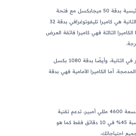
يضم الجهاز نظام كاميرا ثلاثي على الجانب الخلفي، يشمل كاميرا رئيسية بدقة 50 ميجابكسل مع فتحة
عدسة f/1.8 ودعم تقنيات PDAF متعددة الاتجاهات وOIS. الكاميرا الثانية هي كاميرا تليفوتوغرافي بدقة 32
 مع فتحة عدسة f/2.0 ودعم PDAF وزوم بصري 2x. أما الكاميرا الثالثة فهي كاميرا فائقة العرض
يأتي الجهاز بقدرات تصوير فيديو تصل إلى 4K بسرعة 30/60 إطار في الثانية، وأيضًا بدقة 1080 بكسل
رعات تصل إلى 480 إطار في الثانية بفضل تقنيات EIS وHDR المدمجة. أما الكاميرا الأمامية فهي بدقة
يأتي Oppo Reno11 Pro ببطارية غير قابلة للإزالة من نوع Li-Po بسعة 4600 مللي أمبير، تدعم تقنية
الشحن السريع بقدرة 80 واط والتي تمكنك من شحن البطارية بنسبة 45% في 10 دقائق فقط كما هو
ميع احتياجاتك.