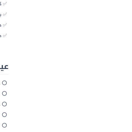
كا
بطار
دعم 6
م
عيوب 
ل
ع
ل
س
و