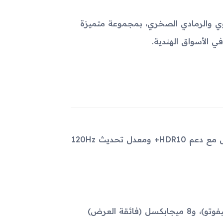
ما الأبيض اللؤلؤي والرمادي الصخري، بمجموعة متميزة