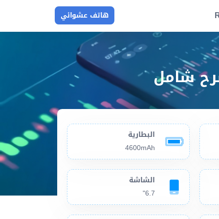
R
هاتف عشوائي
البطارية
4600mAh
الشاشة
6.7"