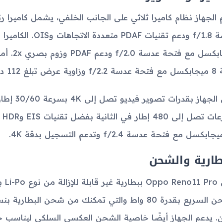
ميجابكسل
رض تبلغ 112 درجة.
بس
طارية والشحن
. يدعم الجهاز أيضًا خاصية الشحن العكسي السلكي ليناسب ج