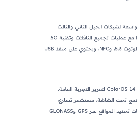
 GSM / HSPA / LTE / 5G، مع تغطية واسعة لشبكات الجيل الثاني والثالث
والرابع والخامس. يتمتع بسرعات اتصال مرتفعة تدعمها تقنية LTE مع عمليات تجميع الناقلات وتقنية 5G.
كما يدعم الجهاز Wi-Fi 802.11 a/b/g/n/ac/6، واي-فاي Direct، بلوتوث 5.3، وNFC، ويحتوي على منفذ USB
يأتي Reno11 Pro بنظام تشغيل Android 14 مع واجهة استخدام ColorOS 14 لتعزيز التجربة العامة.
مج تحت الشاشة، مستشعر تسارع،
جيروسكوب، مستشعر تقارب، وبوصلة. كما يتميز الجهاز بدعم تقنيات تحديد المواقع عبر GPS وGLONASS