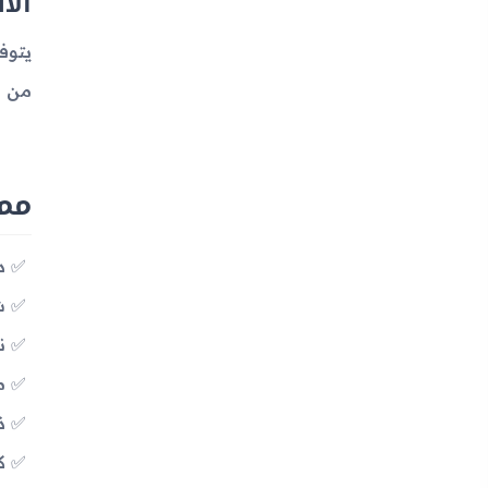
الأ
من الموديلات
مميزا
دع
شاشة LED
نظا
معالج
ذا
كام