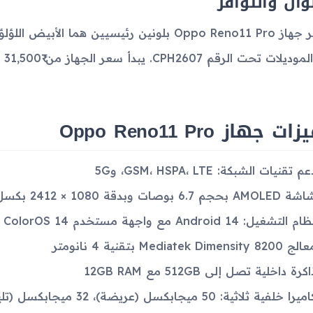
لوان والتوافر
يتوفر جهاز Oppo Reno11 Pro بلونين رئيسيين ه
 تحت الرقم CPH2607. يبدأ سعر الجهاز من ₹31,500 في الأسواق الهندية.
ت جهاز Oppo Reno11 Pro
م تقنيات الشبكة: GSM، HSPA، LTE، و5G
AMO بحجم 6.7 بوصات وبدقة 1080 × 2412 بكسل مع دعم HDR10+ ومعدل تحديث 120Hz
م التشغيل: Android 14 مع واجهة مستخدم ColorOS 14
 Mediatek Dimensity 8200 بتقنية 4 نانومتر
كرة داخلية تصل إلى 512GB مع 12GB RAM
يرا خلفية ثلاثية: 50 ميجابكسل (عريضة)، 32 ميجابكسل (تليفوتو)، و8 ميجابكسل (فائقة العرض)