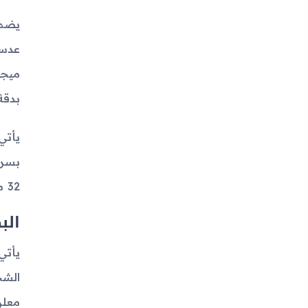
بدقة 8 ميجابكسل مع فتحة عدسة f/2.2 وزاوية ع
32 ميجابكسل مع فتحة عدسة f/2.4 وتدعم التسجيل بدقة 4K.
الب
معلن