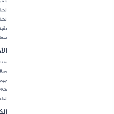
سطوع 950 نيتس كحد أقصى، مما يجعلها ممت
الأ
الداخلي هما 256 جيجابايت و 512
الك