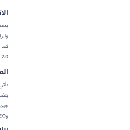
الا
pe-C 2.0
الم
يتضم
وGALILEO وBDS وQZSS.