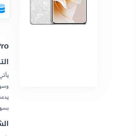
o11 Pro
الت
بسهو
الش