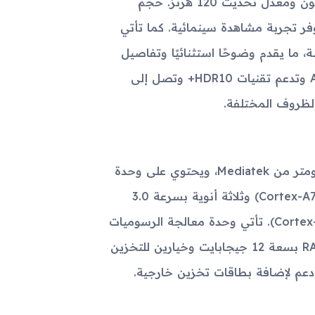
يتميز Oppo Reno11 Pro بشاشة AMOLED مذهلة تدعم 1 مليار لون ومعدل تحديث 120 هرتز. حجم
اجهة الجهاز، مما يوفر تجربة مشاهدة سينمائية. كما تأتي
وكثافة 394 بيكسل في البوصة، ما يقدم وضوحًا استثنائيًا وتفاصيل
دقيقة. بالإضافة إلى ذلك، تتمتع الشاشة بحماية Asahi Glass AGC وتدعم تقنيات HDR10+ وتصل إلى
يعتمد Reno11 Pro على معالج Dimensity 8200 بتكنولوجيا 4 نانومتر من Mediatek، ويحتوي على وحدة
معالجة مركزية ثمانية النواة تتضمن نواة بسرعة 3.1 جيجاهرتز (Cortex-A78) وثلاثة أنوية بسرعة 3.0
جيجاهرتز (Cortex-A78) وأربعة أنوية بسرعة 2.0 جيجاهرتز (Cortex-A55). تأتي وحدة معالجة الرسوميات
Mali-G610 MC6 لتوفير أداء رسومي ممتاز. يتميز الجهاز بذاكرة RAM بسعة 12 جيجابايت وخيارين للتخزين