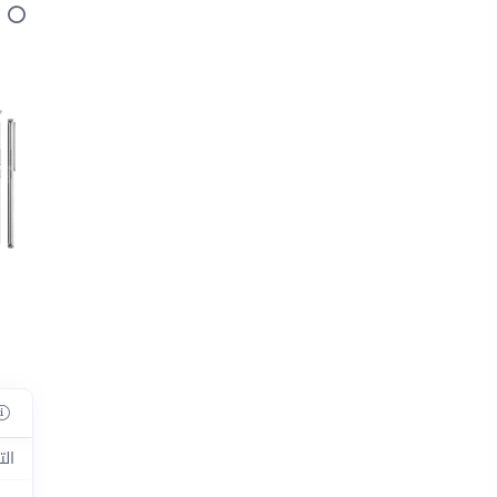
د
الت