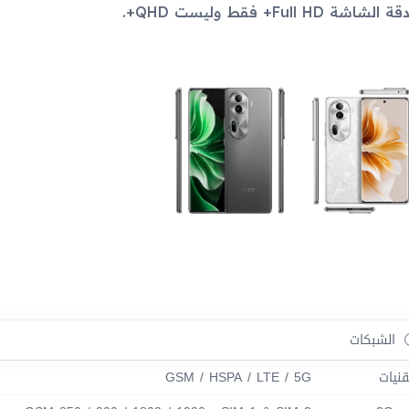
قة الشاشة Full HD+ فقط وليست QHD+.
الشبكات
قنيات
GSM / HSPA / LTE / 5G