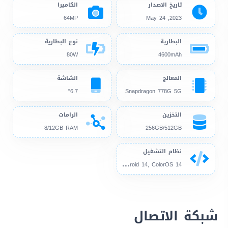
تاريخ الاصدار
الكاميرا
64MP
2023, May 24
البطارية
نوع البطارية
80W
4600mAh
المعالج
الشاشة
6.7"
Snapdragon 778G 5G
التخزين
الرامات
8/12GB RAM
256GB/512GB
نظام التشغيل
And
roid 13, up to Android 14, ColorOS 14
شبكة الاتصال