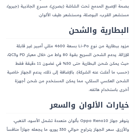
بصمة الإصبع المدمج تحت الشاشة (بصري)، مسرع الجاذبية (جيرو)،
مستشعر القرب، البوصلة، ومستشعر طيف الألوان.
البطارية والشحن
مزود ببطارية من نوع Li-Po بسعة 4600 مللي أمبير غير قابلة
للإزالة. يدعم الشحن السريع بقوة 80 واط من خلال معيار PD وQC3،
حيث يمكن شحن البطارية حتى 50% في غضون 11 دقيقة فقط
(حسب ما أعلنت عنه الشركة). بالإضافة إلى ذلك، يدعم الجهاز خاصية
الشحن العكسي السلكي، مما يمكن المستخدم من شحن أجهزة
أخرى باستخدام هاتفه.
خيارات الألوان والسعر
يتوفر جهاز Oppo Reno10 بألوان متعددة تشمل الأسود، الذهبي،
والأزرق. سعر الجهاز يتراوح حوالي 330 يورو، ما يجعله جهازاً منافساً