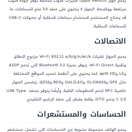
يدعم جهاز Oppo Reno10 مكبرات صوت مدمجة توفر جودة صوت
مرتفعة وواضحة. الجهاز لا يحتوي على منفذ 3.5 ملم للسماعات، ما
قد يحتاج المستخدم لاستخدام سماعات لاسلكية أو محولات USB-C
للسماعات السلكية.
الاتصالات
يدعم الجهاز تقنيات Wi-Fi 802.11 a/b/g/n/ac/6 مزدوج النطاق
وتقنية Wi-Fi Direct. يتوفر بميزة Bluetooth 5.2 التي تدعم A2DP
وLE وaptX HD. كما يحتوي على أنظمة تحديد المواقع المختلفة
مثل GPS وGLONASS وGALILEO وBDS وQZSS. يتضمن الجهاز
خاصية NFC لدعم المدفوعات الذكية، وأيضًا يتوفر بمنفذ USB Type-
C 2.0 يدعم OTG، ولكنه يفتقر إلى منفذ الراديو التقليدي.
الحساسات والمستشعرات
يدعم الهاتف مجموعة متنوعة من الحساسات التي تشمل: مستشعر