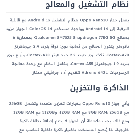
نظام التشغيل والمعالج
يعمل جهاز Oppo Reno10 بنظام التشغيل Android 13 مع قابلية
الترقية إلى Android 14 وواجهة مستخدم ColorOS 14. الجهاز مزود
بمعالج Qualcomm SM7325 Snapdragon 778G 5G بمعمارية 6
نانومتر. يتكون المعالج من ثمانية نوى: نواة بتردد 2.4 جيجاهرتز
Cortex-A78، ثلاث نوى بتردد 2.2 جيجاهرتز Cortex-A78، وأربع نوى
بتردد 1.9 جيجاهرتز Cortex-A55. يتكامل النظام مع وحدة معالجة
الرسوميات Adreno 642L لتقديم أداء جرافيكي ممتاز.
الذاكرة والتخزين
يأتي جهاز Oppo Reno10 بخيارات تخزين متعددة وتشمل: 256GB
مع 8GB RAM، 256GB مع 12GB RAM، و512GB مع 12GB RAM.
ومع ذلك، يجب ملاحظة أن الجهاز لا يدعم إضافة بطاقة ذاكرة
خارجية، لذا يُنصح المستخدم باختيار ذاكرة داخلية تتناسب مع