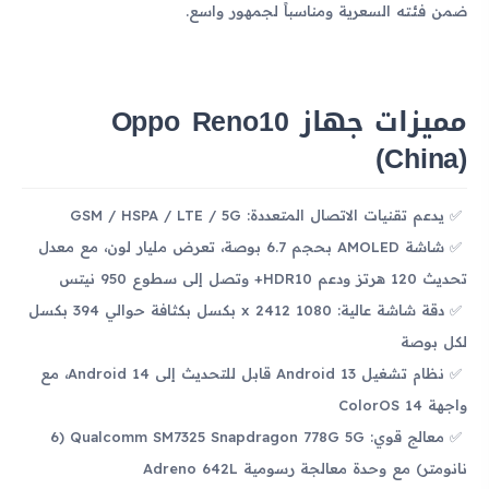
ضمن فئته السعرية ومناسباً لجمهور واسع.
مميزات جهاز Oppo Reno10
(China)
يدعم تقنيات الاتصال المتعددة: GSM / HSPA / LTE / 5G
شاشة AMOLED بحجم 6.7 بوصة، تعرض مليار لون، مع معدل
تحديث 120 هرتز ودعم HDR10+ وتصل إلى سطوع 950 نيتس
دقة شاشة عالية: 1080 x 2412 بكسل بكثافة حوالي 394 بكسل
لكل بوصة
نظام تشغيل Android 13 قابل للتحديث إلى Android 14، مع
واجهة ColorOS 14
معالج قوي: Qualcomm SM7325 Snapdragon 778G 5G (6
نانومتر) مع وحدة معالجة رسومية Adreno 642L