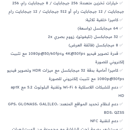
خيارات تخزين متعددة: 256 جيجابايت / 8 جيجابايت رام، 256
جيجابايت / 12 جيجابايت رام، أو 512 جيجابايت / 12 جيجابايت رام
كاميرا خلفية ثلاثية:
64 ميجابكسل (واسعة)
32 ميجابكسل (تليفوتو)، زووم بصري 2x
8 ميجابكسل (فائقة العرض)
قدرة تصوير فيديو 4K@30fps و1080p@30/60fps مع تثبيت
إلكتروني للصورة
كاميرا أمامية بدقة 32 ميجابكسل مع ميزات HDR وتصوير فيديو
1080p@30fps مع تثبيت إلكتروني للصورة
دعم للشبكات اللاسلكية Wi-Fi 6 وتقنية البلوتوث 5.2 مع aptX
HD
دعم لنظام تحديد المواقع المتعدد: GPS، GLONASS، GALILEO،
BDS، QZSS
دعم لتقنية NFC
مستشعر بصمة تحت الشاشة مع مجموعة من المستشعرات