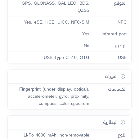
الموقع
GPS, GLONASS, GALILEO, BDS,
QZSS
Yes, eSE, HCE, UICC, NFC-SIM
NFC
Yes
Infrared port
الراديو
No
USB Type-C 2.0, OTG
USB
الميزات
الحساسات
Fingerprint (under display, optical),
accelerometer, gyro, proximity,
compass, color spectrum
البطارية
النوع
Li-Po 4600 mAh, non-removable