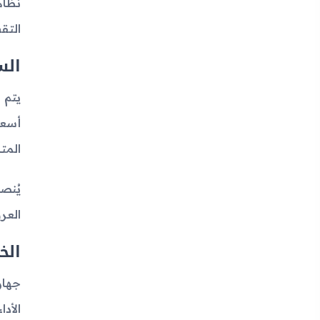
التق
الس
أسعا
المتا
يُنص
العر
الخ
الأد