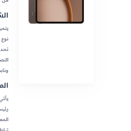
من ا
الش
وناب
الم
المع
تباط