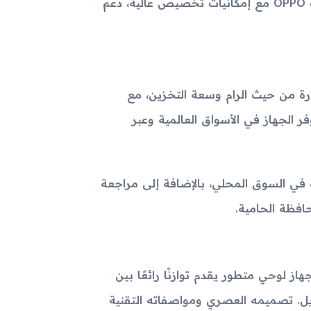
نظام التشغيل ColorOS على الأندرويد يوفر تجربة مشابهة لهواتف OPPO مع إمكانيات تخصيص عالية، دعم
ناءً على النسخة المختارة من حيث الرام وسعة التخزين، مع
ر الجهاز في الأسواق العالمية وعبر
ة في السوق المحلي، بالإضافة إلى مراجعة
افظة الحامية.
لمن يبحث عن جهاز لوحي متطور يقدم توازنًا رائعًا بين
طويل. تصميمه العصري ومواصفاته التقنية