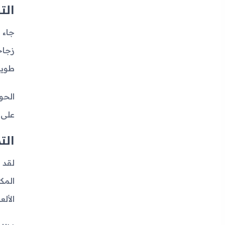
الت
زجاج
طويل
الحو
على 
الت
المك
الألعاب