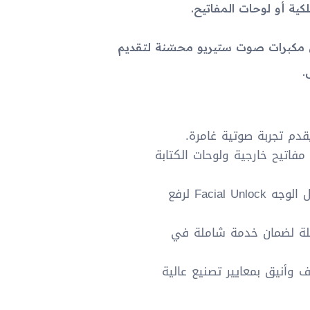
انات، إضافةً إلى مكبرات صوت ستيريو محسّنة لتقديم
.
اتيح خارجية ولوحات الكتابة
يوجد ماسح بصمة مدمج في زر الطاقة أو دعم لقفل الوجه Facial Unlock لرفع
صلة لضمان خدمة شاملة في
 تصميم نحيف وأنيق بمعايير تصنيع عالية