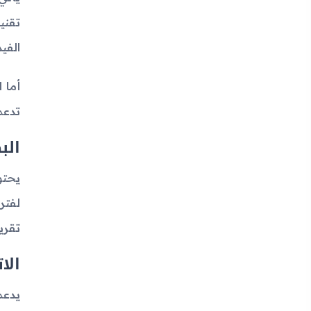
الفيد
تدعم
الب
تقريباً
الا