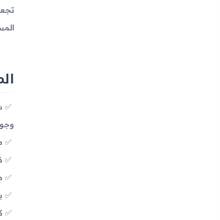
تجعل
المس
المم
وجود
معالج 0
ذاكر
مس
بطار
كامي