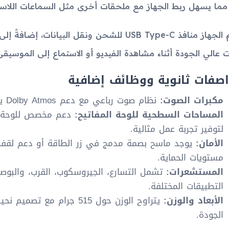
يدعم الجهاز منافذ USB Type-C للشحن ونقل البي
عالي الجودة أثناء مشاهدة الفيديو أو الاستماع إلى الموسيقى
صفات ثانوية ووظائف إضافية
مكبرات الصوت:
نظام صوت رباعي مع دعم Dolby Atmos يقدم تجربة صوتية غامرة.
المساحات السطحية للوحة المفاتيح:
دعم مخصص للوحة مف
لتوفير تجربة عمل مثالية.
الأمان:
مستويات الحماية.
المستشعرات:
تشمل التسارع، الجيروسكوب، القرب، والبو
التطبيقات المختلفة.
الأبعاد والوزن:
يتراوح الوزن حول 515 جرام مع
الجودة.