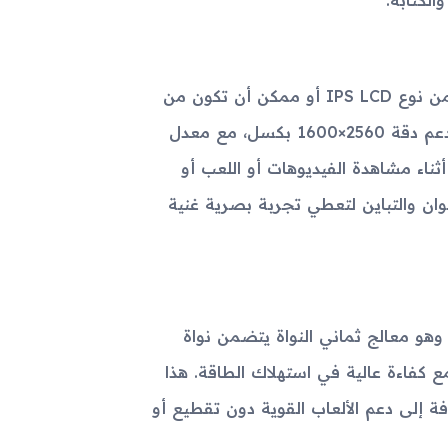
الكتابة.
يتميز OPPO Pad 5 Pro-14621 بشاشة كبيرة مقاسها 11 بوصة، من نوع IPS LCD أو ممكن أن تكون من
نوع AMOLED حسب نسخة الجهاز. دقة الشاشة عالية جداً حيث تدعم دقة 2560×1600 بكسل، مع معدل
أثناء مشاهدة الفيديوهات أو اللعب أو
ي تحسيناً على الألوان والتباين لتعطي تجربة بصرية غنية
تي الجهاز مزودًا بمعالج من نوع Qualcomm Snapdragon 870، وهو معالج ثماني النواة يتضمن نواة
 قوياً للغاية مع كفاءة عالية في استهلاك الطاقة. هذا
فة إلى دعم الألعاب القوية دون تقطيع أو