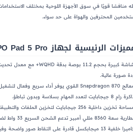
ه منافسًا قويًا في سوق الأجهزة اللوحية بمختلف الاستخدامات 
تخدمين المحترفين والهواة على حد سواء.
يزات الرئيسية لجهاز OPPO Pad 5 Pro
ة صورة عالية.
Snapdragon 87 القوي يوفر أداء سريع وفعال لتشغيل التطبيقات والألعاب.
ة رام 8 جيجابايت لتعدد المهام بسلاسة وبدون تباطؤ.
احة تخزين داخلية 256 جيجابايت لتخزين الملفات والتطبيقات بشكل واسع.
ية سعة 8360 مللي أمبير تدعم الشحن السريع 33 واط لضمان عمر طويل واستخدام مستمر.
را خلفية 13 ميجابكسل قادرة على التقاط صور واضحة وفيديو عالي الجودة.