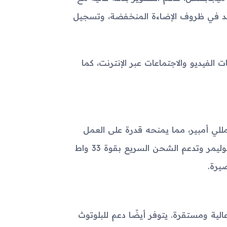
كيز التلقائي LED فلاش لتصوير جيد في ظروف الإضاءة المنخفضة، وتسجيل
هي ممتازة لمكالمات الفيديو والاجتماعات عبر الإنترنت، كما
وي OPPO Pad 5 Pro-14621 على بطارية كبيرة بسعة 8600 مللي أمبير، مما يمنحه قدرة على العمل
لفترة طويلة دون الحاجة للشحن المتكرر. البطارية من نوع ليثيوم بوليمر وتدعم الشحن السريع بقوة 33 واط
سرعة اتصال إنترنت عالية ومستقرة. يتوفر أيضًا دعم للبلوتوث