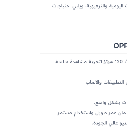
اليومية والترفيهية، ويلبي احتياجات
شاشة كبيرة بحجم 11.2 بوصة بدقة WQHD+ مع معدل تحديث 120 هرتز لتجربة مشاهدة سلسة