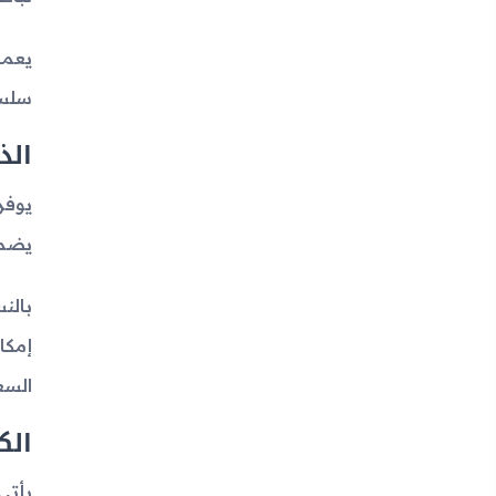
سلسة
الذ
يضمن
إمكا
السع
الك