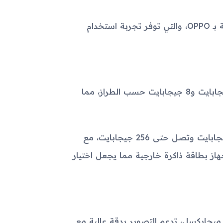
يعمل الجهاز بنظام تشغيل أندرويد 12 مع واجهة ColorOS الخاصة بـ OPPO، والتي توفر تجربة استخدام
يوفر الجهاز خيارات عدة للذاكرة العشوائية (الرام)، تتراوح بين 6 جيجابايت و8 جيجابايت حسب الطراز، مما
بالنسبة للتخزين الداخلي، يوفر الجهاز سعة تخزين تبدأ من 128 جيجابايت وتصل حتى 256 جيجابايت، مع
هاز بطاقة ذاكرة خارجية مما يجعل اختيار
أتي جهاز OPPO Pad 5 Pro-14621 مزودًا بكاميرا خلفية بدقة 13 ميجابكسل، تدعم التصوير بدقة عالية مع