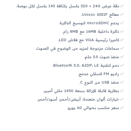
دقة عرض 240 × 320 بكسل بكثافة 143 بكسل لكل بوصة.
معالج Unisoc 6531F.
يدعم microSDHC لتوسيع الذاكرة.
ذاكرة داخلية 16MB مع 8MB رام.
كاميرا رئيسية VGA مع فلاش LED.
سماعات مزدوجة لمزيد من الوضوح في الصوت.
منفذ صوت 3.5 ملم.
دعم لتقنية Bluetooth 5.0، A2DP، LE.
راديو FM لاسلكي مدمج.
منفذ USB من النوع C.
بطارية قابلة للإزالة بسعة 1450 مللي أمبير.
خيارات ألوان متعددة: أبيض/أحمر، أسود/أحمر.
سعر مناسب بحوالي 60 يورو.