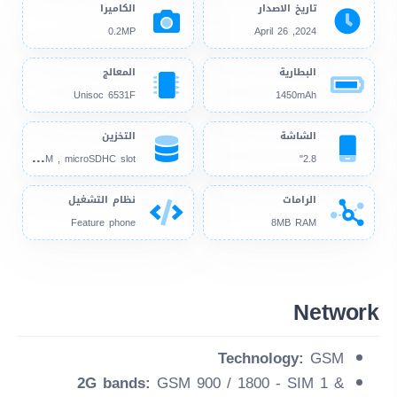
تاريخ الاصدار
الكاميرا
0.2MP
2024, April 26
البطارية
المعالج
Unisoc 6531F
1450mAh
الشاشة
التخزين
16M
B 8MB RAM , microSDHC slot
2.8"
الرامات
نظام التشغيل
Feature phone
8MB RAM
Network
Technology:
GSM
2G bands:
GSM 900 / 1800 - SIM 1 &