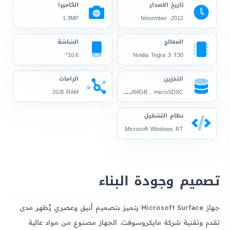
تاريخ الاصدار
الكاميرا
1.3MP
2012, November
المعالج
الشاشة
10.6"
Nvidia Tegra 3 T30
التخزين
الرامات
32G
B/64GB , microSDXC
2GB RAM
نظام التشغيل
Microsoft Windows RT
تصميم وجودة البناء
جهاز Microsoft Surface يتميز بتصميم أنيق وعصري يُظهر مدى
تقدم وتقنية شركة مايكروسوفت. الجهاز مصنوع من مواد عالية