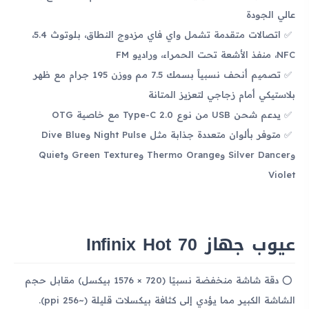
عالي الجودة
اتصالات متقدمة تشمل واي فاي مزدوج النطاق، بلوتوث 5.4،
NFC، منفذ الأشعة تحت الحمراء، وراديو FM
تصميم أنحف نسبياً بسمك 7.5 مم ووزن 195 جرام مع ظهر
بلاستيكي أمام زجاجي لتعزيز المتانة
يدعم شحن USB من نوع Type-C 2.0 مع خاصية OTG
متوفر بألوان متعددة جذابة مثل Night Pulse وDive Blue
وSilver Dancer وThermo Orange وGreen Texture وQuiet
Violet
عيوب جهاز Infinix Hot 70
دقة شاشة منخفضة نسبيًا (720 × 1576 بيكسل) مقابل حجم
الشاشة الكبير مما يؤدي إلى كثافة بيكسلات قليلة (~256 ppi).