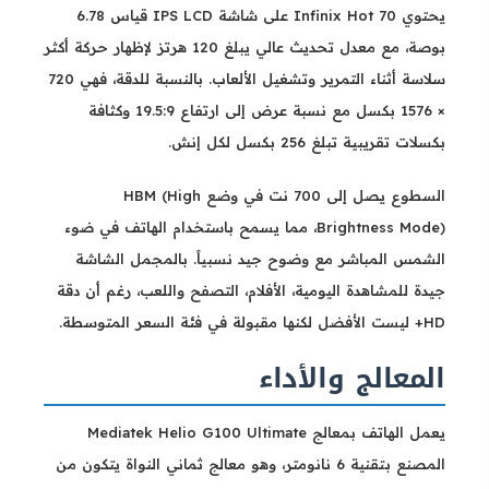
يحتوي Infinix Hot 70 على شاشة IPS LCD قياس 6.78
بوصة، مع معدل تحديث عالي يبلغ 120 هرتز لإظهار حركة أكثر
سلاسة أثناء التمرير وتشغيل الألعاب. بالنسبة للدقة، فهي 720
× 1576 بكسل مع نسبة عرض إلى ارتفاع 19.5:9 وكثافة
بكسلات تقريبية تبلغ 256 بكسل لكل إنش.
السطوع يصل إلى 700 نت في وضع HBM (High
Brightness Mode)، مما يسمح باستخدام الهاتف في ضوء
الشمس المباشر مع وضوح جيد نسبياً. بالمجمل الشاشة
جيدة للمشاهدة اليومية، الأفلام، التصفح واللعب، رغم أن دقة
HD+ ليست الأفضل لكنها مقبولة في فئة السعر المتوسطة.
المعالج والأداء
يعمل الهاتف بمعالج Mediatek Helio G100 Ultimate
المصنع بتقنية 6 نانومتر، وهو معالج ثماني النواة يتكون من