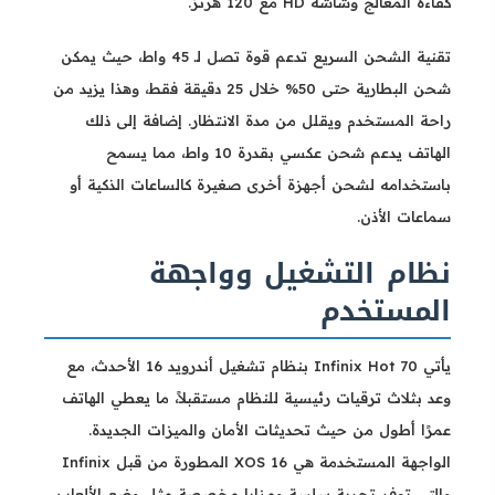
كفاءة المعالج وشاشة HD مع 120 هرتز.
تقنية الشحن السريع تدعم قوة تصل لـ 45 واط، حيث يمكن
شحن البطارية حتى 50% خلال 25 دقيقة فقط، وهذا يزيد من
راحة المستخدم ويقلل من مدة الانتظار. إضافة إلى ذلك
الهاتف يدعم شحن عكسي بقدرة 10 واط، مما يسمح
باستخدامه لشحن أجهزة أخرى صغيرة كالساعات الذكية أو
سماعات الأذن.
نظام التشغيل وواجهة
المستخدم
يأتي Infinix Hot 70 بنظام تشغيل أندرويد 16 الأحدث، مع
وعد بثلاث ترقيات رئيسية للنظام مستقبلاً، ما يعطي الهاتف
عمرًا أطول من حيث تحديثات الأمان والميزات الجديدة.
الواجهة المستخدمة هي XOS 16 المطورة من قبل Infinix
والتي توفر تجربة سلسة ومزايا مخصصة مثل وضع الألعاب،