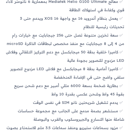
معالج Mediatek Helio G100 Ultimate بمعمارية 6 نانومتر لأداء
قوي وكفاءة في استهلاك الطاقة
يعمل بنظام أندرويد 16 مع واجهة XOS 16 ويدعم حتى 3
تحديثات رئيسية للنظام
سعة تخزين متنوعة تصل حتى 256 جيجابايت مع خيارات رام
من 4 إلى 8 جيجابايت مع منفذ مخصص لبطاقات الذاكرة microSD
كاميرا خلفية بدقة 50 ميجابكسل مع دعم التركيز التلقائي وفلاش
LED مزدوج للتصوير بجودة عالية
كاميرا أمامية بدقة 8 ميجابكسل مع فلاش LED مزدوج لتصوير
سلفي واضح حتى في الإضاءة المنخفضة
بطارية ضخمة بسعة 6000 مللي أمبير مع دعم شحن سريع
بقوة 45 واط وشحن عكسي بقدرة 10 واط
يدعم تشغيل شريحتين نانو SIM في نفس الوقت
مستشعر بصمة مدمج على الجانب مع مجموعة حساسات
شاملة منها التسارع والجيروسكوب والقرب والبوصلة
مزود بسماعات ستيريو ومنفذ سماعات 3.5 ملم للاستمتاع بصوت