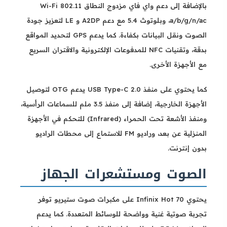
بالإضافة إلى دعم واي فاي مزدوج النطاق Wi-Fi 802.11
a/b/g/n/ac، وبلوتوث 5.4 مع دعم A2DP و LE لتعزيز جودة
الصوت ونقل البيانات بكفاءة. كما يدعم GPS لتحديد المواقع
بدقة، وتقنيات NFC للمدفوعات الإلكترونية والاقتران السريع
مع الأجهزة الأخرى.
كما يحتوي على منفذ USB Type-C 2.0 يدعم OTG لتوصيل
الأجهزة الخارجية، إضافة إلى منفذ 3.5 ملم للسماعات الرأسية،
ومنفذ الأشعة تحت الحمراء (Infrared) للتحكم في الأجهزة
المنزلية عن بعد، وراديو FM للاستماع إلى محطات الراديو
بدون إنترنت.
الصوت ومستشعرات الجهاز
يحتوي Infinix Hot 70 على مكبرات صوت ستيريو توفر
تجربة صوتية غنية وواضحة للوسائط المتعددة. كما يدعم