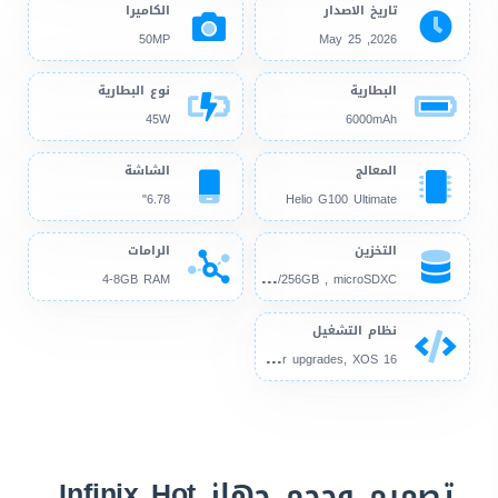
تاريخ الاصدار
الكاميرا
50MP
2026, May 25
البطارية
نوع البطارية
45W
6000mAh
المعالج
الشاشة
6.78"
Helio G100 Ultimate
التخزين
الرامات
128
GB/256GB , microSDXC
4-8GB RAM
نظام التشغيل
And
roid 16, up to 3 major upgrades, XOS 16
تصميم وحجم جهاز Infinix Hot