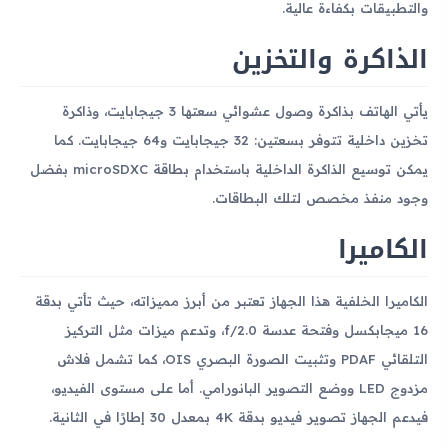
والتطبيقات بكفاءة عالية.
الذاكرة والتخزين
يأتي الهاتف بذاكرة وصول عشوائي سعتها 3 جيجابايت، وذاكرة
تخزين داخلية تتوفر بسعتين: 32 جيجابايت و64 جيجابايت. كما
يمكن توسيع الذاكرة الداخلية باستخدام بطاقة microSDXC بفضل
وجود منفذ مخصص لتلك البطاقات.
الكاميرا
الكاميرا الخلفية هذا الجهاز تعتبر من أبرز مميزاته، حيث تأتي بدقة
16 ميجابكسل وفتحة عدسة f/2.0، وتدعم ميزات مثل التركيز
التلقائي PDAF وتثبيت الصورة البصري OIS، كما تشمل فلاش
مزدوج LED ووضع التصوير البانورامي. أما على مستوى الفيديو،
فيدعم الجهاز تصوير فيديو بدقة 4K بمعدل 30 إطارًا في الثانية.