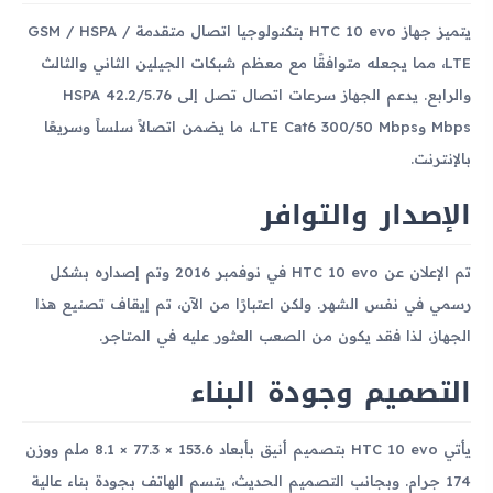
يتميز جهاز HTC 10 evo بتكنولوجيا اتصال متقدمة GSM / HSPA /
LTE، مما يجعله متوافقًا مع معظم شبكات الجيلين الثاني والثالث
والرابع. يدعم الجهاز سرعات اتصال تصل إلى HSPA 42.2/5.76
Mbps وLTE Cat6 300/50 Mbps، ما يضمن اتصالاً سلساً وسريعًا
بالإنترنت.
الإصدار والتوافر
تم الإعلان عن HTC 10 evo في نوفمبر 2016 وتم إصداره بشكل
رسمي في نفس الشهر. ولكن اعتبارًا من الآن، تم إيقاف تصنيع هذا
الجهاز، لذا فقد يكون من الصعب العثور عليه في المتاجر.
التصميم وجودة البناء
يأتي HTC 10 evo بتصميم أنيق بأبعاد 153.6 × 77.3 × 8.1 ملم ووزن
174 جرام. وبجانب التصميم الحديث، يتسم الهاتف بجودة بناء عالية