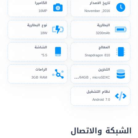
تاريخ الاصدار
الكاميرا
16MP
2016, November
البطارية
نوع البطارية
18W
3200mAh
المعالج
الشاشة
5.5"
Snapdragon 810
التخزين
الرامات
32G
B/64GB , microSDXC
3GB RAM
نظام التشغيل
Android 7.0
الشبكة والاتصال