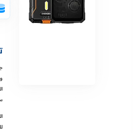
تص
ال
س
ل