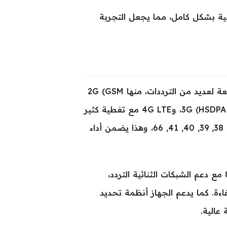
ية بشكل كامل، مما يجعل التجربة
يدعم الجهاز شبكات الجيل الثاني والثالث والرابع مع تغطية واسعة لعديد من الترددات، منها 2G (GSM
850/900/1800/1900)، و3G (HSDPA 850/900/1700 AWS/1900/2100)، و4G LTE مع تغطية كثير
من الباندات مثل 1, 2, 3, 4, 5, 7, 8, 18, 19, 20, 25, 26, 28, 34, 38, 39, 40, 41, 66، وهذا يضمن أداء
الاتصالات اللاسلكية تشمل واي فاي بمعايير 802.11a/b/g/n/ac مع دعم الشبكات الثنائية التردد،
ات والملحقات بكفاءة. كما يدعم الجهاز أنظمة تحديد