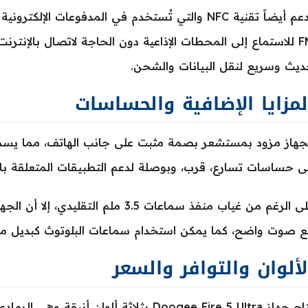
يدعم أيضاً تقنية NFC والتي تُستخدم في المدفوعات ال
يث وسريع لنقل البيانات والشحن.
لمزايا الإضافية والحساسات
جهاز مزود بمستشعر بصمة مثبت على جانب الهاتف، مما يسمح 
ى حساسات تسارع، قرب، وبوصلة لدعم التطبيقات المتعلقة بالص
على الرغم من غياب منفذ سماعات 3.5 ملم
ع صوت واضح، كما يمكن استخدام سماعات البلوتوث كبديل م
لألوان والتوافر والسعر
يُتاح جهاز Doogee Fire 5 Ultra بثلاثة ألوان 