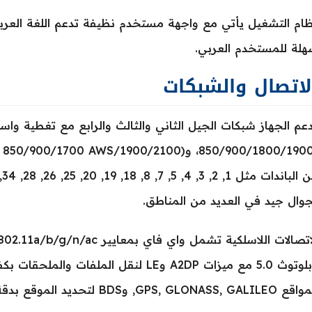
ام التشغيل يأتي مع واجهة مستخدم نظيفة تدعم اللغة العرب
لة للمستخدم العربي.
لاتصال والشبكات
وال جيد في العديد من المناطق.
وبلوتوث 5.0 مع ميزات A2DP وLE لنقل الملف
GPS, GLONASS, GALILE, وBDS لتحديد الموقع بدقة عالية.