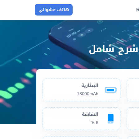
R
هاتف عشوائي
البطارية
13000mAh
الشاشة
6.6"