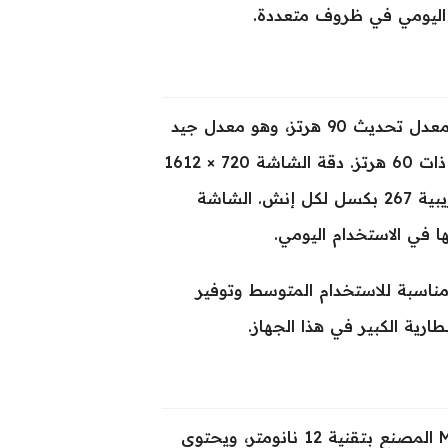
 اليومي في ظروف متعددة.
يحتوي Fire 5 Ultra على شاشة IPS LCD بحجم 6.6 إنش، مع معدل تحديث 90 هرتز، وهو معدل جيد
يضمن تجربة استخدام أكثر سلاسة مقارنة بالشاشات التقليدية ذات 60 هرتز. دقة الشاشة 720 × 1612
بكسل بنسبة عرض إلى ارتفاع 20:9، ما يوفر كثافة بكسلات تقريبية 267 بكسل لكل إنش. الشاشة
مناسبة للاستخدام المتوسط وتوفير
رية الكبير في هذا الجهاز.
يعمل جهاز Doogee Fire 5 Ultra بمعالج MediaTek Helio G81 المصنع بتقنية 12 نانومتر، ويحتوي