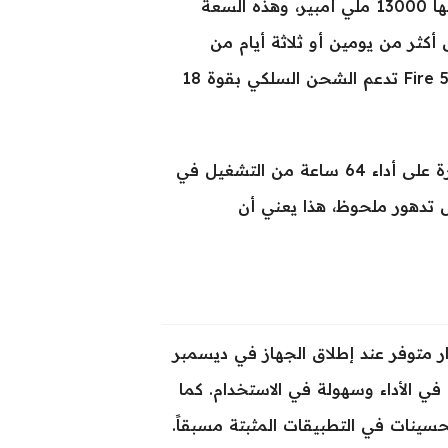
أبرز مميزات الجهاز بلا شك هي البطارية العملاقة التي تبلغ سعتها 13000 ملي أمبير، وهذه السعة
أكثر من يومين أو ثلاثة أيام من
الاستخدام المتواصل دون الحاجة للشحن المتكرر. بطارية Fire 5 Ultra تدعم الشحن السلكي بقوة 18
من حيث التحمل، يعرض الجهاز تصنيف بطارية Class F مع قدرة على أداء 64 ساعة من التشغيل في
 البطارية قبل تدهور ملحوظ، هذا يعني أن
ام أندرويد 15، وهو أحدث إصدار متوفر عند إطلاق الجهاز في ديسمبر
ت في الأداء وسهولة في الاستخدام. كما
نات في التطبيقات المثبتة مسبقاً.