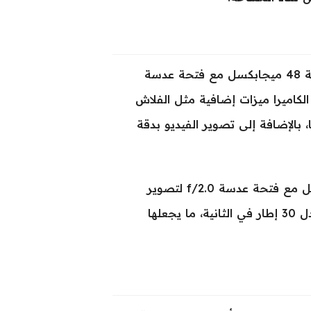
الكاميرا الخلفية الرئيسية لجهاز Doogee Fire 5 Ultra تأتي بدقة 48 ميجابكسل مع فتحة عدسة
جود ضبط تلقائي للصورة (Auto Focus). تدعم الكاميرا ميزات إضافية مثل الفلاش
 HDR، وعمل صور بانوراما، بالإضافة إلى تصوير الفيديو بدقة
أما الكاميرا الأمامية فيحتوي الجهاز على كاميرا بدقة 8 ميجابكسل مع فتحة عدسة f/2.0 لتصوير
السيلفي، وهذه الكاميرا تدعم تسجيل فيديو بجودة 1080p بمعدل 30 إطار في الثانية، ما يجعلها