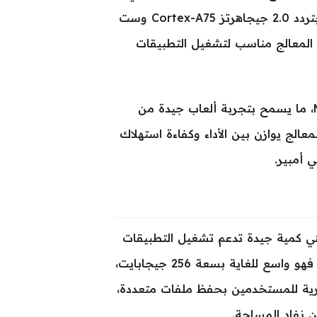
على معالج ثماني النواة (Octa-core) مقسم بين نواتين تعمل بتردد 2.0 جيجاهرتز Cortex-A75 وست
Cortex- بتردد 1.8 جيجاهرتز. هذا المعالج مناسب لتشغيل التطبيقات
فيما يخص المعالج الرسومي يحتوي الجهاز على Mali-G52 MC2، ما يسمح بتجربة ألعاب جيدة من
الج يوازن بين الأداء وكفاءة استهلاك
عشوائي (رام) بسعة 8 جيجابايت، وهي كمية جيدة تدعم تشغيل التطبيقات
بسلاسة وتنقل بينها بدون تأخير كبير. بالنسبة للتخزين الداخلي، فهو واسع للغاية بسعة 256 جيجابايت،
 منفصلة، مما يعطي حرية للمستخدمين بحفظ ملفات متعددة،
 نفاد المساحة.