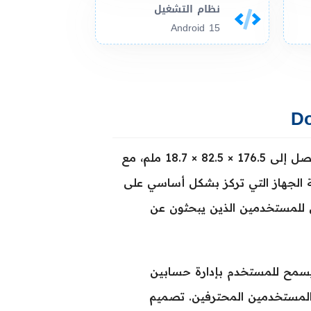
نظام التشغيل
Android 15
جهاز Doogee Fire 5 Ultra يأتي بجسم ضخم وأبعاد واضحة تصل إلى 176.5 × 82.5 × 18.7 ملم، مع
كبير يعكس طبيعة الجهاز التي تركز بشكل أساسي على
وزن للمستخدمين الذين يبحثون عن
يب شريحتين اتصال من نوع Nano-SIM، وهذا يسمح للمستخدم بإدارة حسابين
المستخدمين المحترفين. تصميم