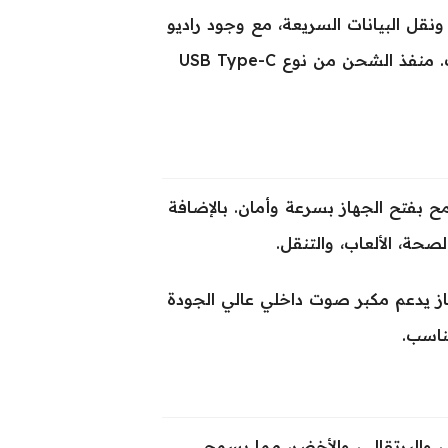
إلكترونية ونقل البيانات السريعة، مع وجود راديو
FM للاستماع إلى المحطات الإذاعية دون الحاجة لاتصال بالإنترنت. منفذ الشحن من نوع USB Type-C
بفتح الجهاز بسرعة وأمان. بالإضافة
حة، الألعاب، والتنقل.
 التقليدي، إلا أن الجهاز يدعم مكبر صوت داخلي عالي الجودة
ناسب.
أنيقة وهي الرمادي، والبرتقالي، والأخضر، مما يسمح