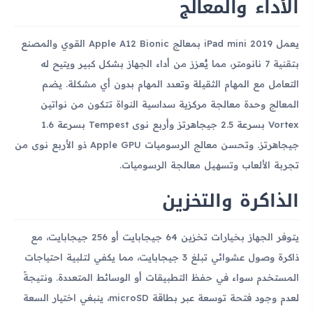
الأداء والمعالج
يعمل iPad mini 2019 بمعالج Apple A12 Bionic القوي والمصنع
بتقنية 7 نانومتر، مما يُعزز من أداء الجهاز بشكل كبير ويتيح له
التعامل مع المهام الثقيلة وتعدد المهام بدون أي مشكلة. يضم
المعالج وحدة معالجة مركزية سداسية النواة تتكون من نواتين
Vortex بسرعة 2.5 جيجاهرتز وأربع نوى Tempest بسرعة 1.6
جيجاهرتز. وتحسن معالج الرسوميات Apple GPU ذو الأربع نوى من
تجربة الألعاب وتسهيل معالجة الرسوميات.
الذاكرة والتخزين
يتوفر الجهاز بخيارات تخزين 64 جيجابايت أو 256 جيجابايت، مع
ذاكرة وصول عشوائي تبلغ 3 جيجابايت، مما يكفي لتلبية احتياجات
المستخدم سواء في حفظ التطبيقات أو الوسائط المتعددة. ونتيجةً
لعدم وجود فتحة توسعة عبر بطاقة microSD، ينبغي اختيار السعة