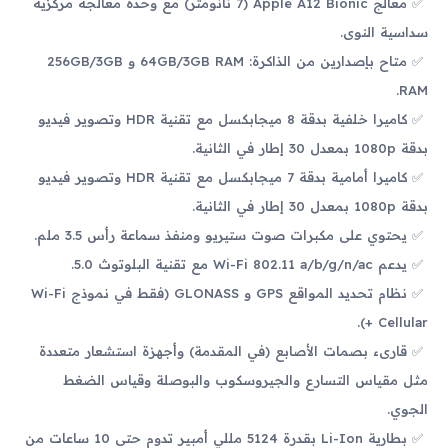
معالج Apple A12 Bionic (7 نانومتر) مع وحدة معالجة مركزية
سداسية النوى.
متاح بإصدارين من الذاكرة: 64GB/3GB RAM و 256GB/3GB
RAM.
كاميرا خلفية بدقة 8 ميجابكسل مع تقنية HDR وتصوير فيديو
بدقة 1080p بمعدل 30 إطار في الثانية.
كاميرا أمامية بدقة 7 ميجابكسل مع تقنية HDR وتصوير فيديو
بدقة 1080p بمعدل 30 إطار في الثانية.
يحتوي على مكبرات صوت ستيريو ومنفذ سماعة رأس 3.5 ملم.
يدعم Wi-Fi 802.11 a/b/g/n/ac مع تقنية البلوتوث 5.0.
نظام تحديد المواقع GPS و GLONASS (فقط في نموذج Wi-Fi
+ Cellular).
قارىء بصمات الأصابع (في المقدمة) وأجهزة استشعار متعددة
مثل مقياس التسارع والجيروسكوب والبوصلة وقياس الضغط
الجوي.
بطارية Li-Ion بقدرة 5124 مللي أمبير تدوم حتى 10 ساعات من