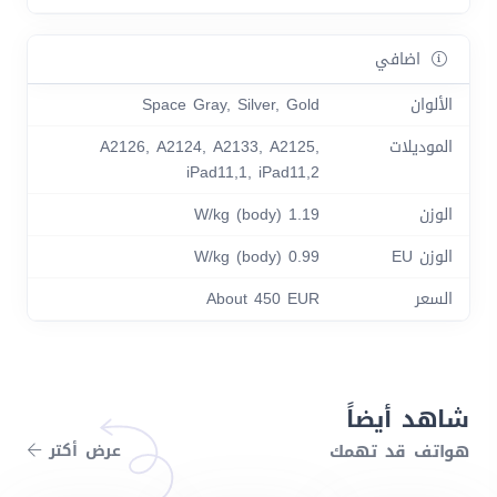
اضافي
الألوان
Space Gray, Silver, Gold
الموديلات
A2126, A2124, A2133, A2125,
iPad11,1, iPad11,2
الوزن
1.19 W/kg (body)
الوزن EU
0.99 W/kg (body)
السعر
About 450 EUR
شاهد أيضاً
هواتف قد تهمك
عرض أكتر