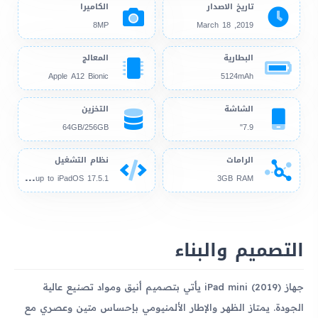
تاريخ الاصدار
الكاميرا
8MP
2019, March 18
البطارية
المعالج
Apple A12 Bionic
5124mAh
الشاشة
التخزين
64GB/256GB
7.9"
الرامات
نظام التشغيل
iOS
12.1.3, up to iPadOS 17.5.1
3GB RAM
التصميم والبناء
جهاز iPad mini (2019) يأتي بتصميم أنيق ومواد تصنيع عالية
الجودة. يمتاز الظهر والإطار الألمنيومي بإحساس متين وعصري مع