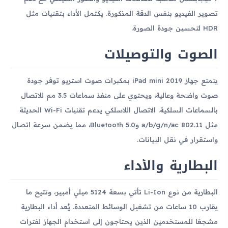
تصوير الفيديو بنفس الدقة المذكورة. يكتمل الأداء بتقنيات مثل
HDR لتحسين جودة الصورة.
الصوت والتوصيلات
يتمتع جهاز iPad mini 2019 بمكبرات صوت استريو توفر جودة
صوت واضحة وعالية، ويحتوي على منفذ سماعات 3.5 مم للاتصال
بالسماعات السلكية. الاتصال اللاسلكي يدعم تقنيات Wi-Fi الحديثة
مثل 802.11 a/b/g/n/ac وBluetooth 5.0، مما يضمن سرعة اتصال
واستقرار في نقل البيانات.
البطارية والأداء
البطارية من نوع Li-Ion تأتي بسعة 5124 ميلي أمبير، وتتيح ما
يقارب 10 ساعات من تشغيل الوسائط المتعددة. يُعد أداء البطارية
مشجعًا للمستخدمين الذين يحتاجون إلى استخدام الجهاز لفترات